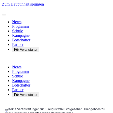
Zum Hauptinhalt springen
News
Programm
Schule
Kampagne
Botschafter
Partner
Für Veranstalter
News
Programm
Schule
Kampagne
Botschafter
Partner
Für Veranstalter
Veranstaltungen
Keine Veranstaltungen für 8. August 2026 vorgesehen. Hier geht es zu
für
Hinweis
den
nächsten bevorstehenden Veranstaltungen
.