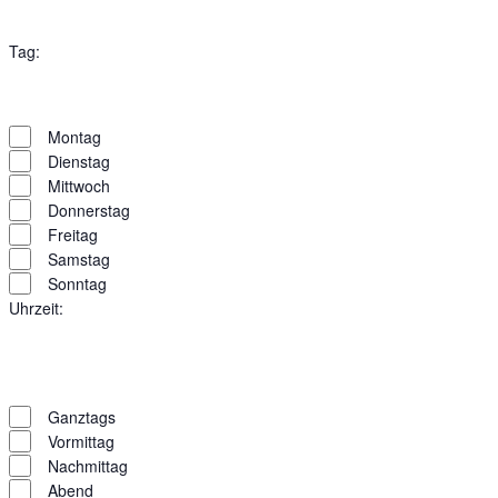
Filter
öffnen
Veranstalter
Filter
Tag
:
schließen
Filter
Tag
öffnen
Filter
Montag
schließen
Dienstag
Mittwoch
Donnerstag
Freitag
Samstag
Sonntag
Uhrzeit
:
Filter
Uhrzeit
öffnen
Filter
Ganztags
schließen
Vormittag
Nachmittag
Abend