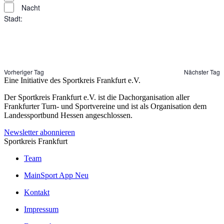
Nacht
Stadt
:
Filter
Stadt
öffnen
Filter
schließen
Vorheriger Tag
Nächster Tag
Eine Initiative des
Sportkreis Frankfurt e.V.
Der Sportkreis Frankfurt e.V. ist die Dachorganisation aller
Frankfurter Turn- und Sportvereine und ist als Organisation dem
Landessportbund Hessen angeschlossen.
Newsletter abonnieren
Sportkreis Frankfurt
Team
MainSport App
Neu
Kontakt
Impressum