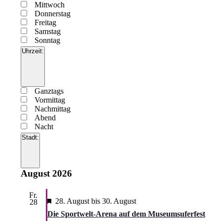
Mittwoch
Donnerstag
Freitag
Samstag
Sonntag
Uhrzeit
:
Filter
öffnen
Filter
Uhrzeit
Ganztags
schließen
Vormittag
Nachmittag
Abend
Nacht
Stadt
:
Filter
öffnen
Filter
Stadt
August 2026
schließen
Fr.
Hervorgehoben
28. August
bis
30. August
28
Die Sportwelt-Arena auf dem Museumsuferfest