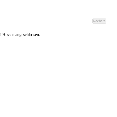
Nächste
Veranstaltu
nd Hessen angeschlossen.