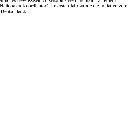
liches Bewusstsein zu sensibilisieren und damit zu einem
ationalen Koordinator“. Im ersten Jahr wurde die Initiative vom
 Deutschland.