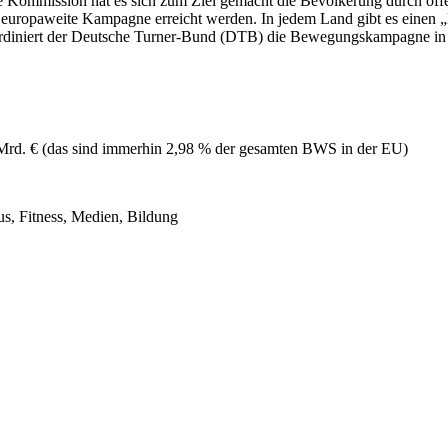
ommission hat es sich zum Ziel gemacht die Bevölkerung durch öffent
 europaweite Kampagne erreicht werden. In jedem Land gibt es einen „N
rdiniert der Deutsche Turner-Bund (DTB) die Bewegungskampagne in
4 Mrd. € (das sind immerhin 2,98 % der gesamten BWS in der EU)
us, Fitness, Medien, Bildung