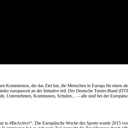
Kommission, die das Ziel hat, die Menschen in Europa für einen aktive
der europaweit an der Initiative teil. Der Deutsche Turner-Bund (DT
erbände, Unternehmen, Kommunen, Schulen… – alle sind bei der Europ
s time to #BeActive!“. Die Europäische Woche des Sports wurde 2015 