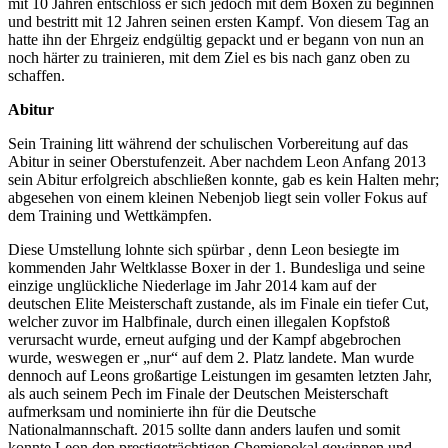
mit 10 Jahren entschloss er sich jedoch mit dem Boxen zu beginnen
und bestritt mit 12 Jahren seinen ersten Kampf. Von diesem Tag an
hatte ihn der Ehrgeiz endgültig gepackt und er begann von nun an
noch härter zu trainieren, mit dem Ziel es bis nach ganz oben zu
schaffen.
Abitur
Sein Training litt während der schulischen Vorbereitung auf das
Abitur in seiner Oberstufenzeit. Aber nachdem Leon Anfang 2013
sein Abitur erfolgreich abschließen konnte, gab es kein Halten mehr;
abgesehen von einem kleinen Nebenjob liegt sein voller Fokus auf
dem Training und Wettkämpfen.
Diese Umstellung lohnte sich spürbar , denn Leon besiegte im
kommenden Jahr Weltklasse Boxer in der 1. Bundesliga und seine
einzige unglückliche Niederlage im Jahr 2014 kam auf der
deutschen Elite Meisterschaft zustande, als im Finale ein tiefer Cut,
welcher zuvor im Halbfinale, durch einen illegalen Kopfstoß
verursacht wurde, erneut aufging und der Kampf abgebrochen
wurde, weswegen er „nur“ auf dem 2. Platz landete. Man wurde
dennoch auf Leons großartige Leistungen im gesamten letzten Jahr,
als auch seinem Pech im Finale der Deutschen Meisterschaft
aufmerksam und nominierte ihn für die Deutsche
Nationalmannschaft. 2015 sollte dann anders laufen und somit
konnte Leon den prestigeträchtigen Chemiepokal gewinnen und