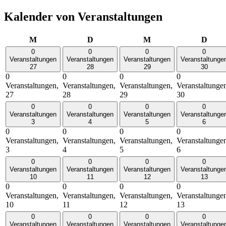
Kalender von Veranstaltungen
Montag
Dienstag
Mittwoch
Donn
M
D
M
D
0
0
0
0
Veranstaltungen
Veranstaltungen
Veranstaltungen
Veranstaltunge
27
28
29
30
0
0
0
0
Veranstaltungen,
Veranstaltungen,
Veranstaltungen,
Veranstaltunge
27
28
29
30
0
0
0
0
Veranstaltungen
Veranstaltungen
Veranstaltungen
Veranstaltunge
3
4
5
6
0
0
0
0
Veranstaltungen,
Veranstaltungen,
Veranstaltungen,
Veranstaltunge
3
4
5
6
0
0
0
0
Veranstaltungen
Veranstaltungen
Veranstaltungen
Veranstaltunge
10
11
12
13
0
0
0
0
Veranstaltungen,
Veranstaltungen,
Veranstaltungen,
Veranstaltunge
10
11
12
13
0
0
0
0
Veranstaltungen
Veranstaltungen
Veranstaltungen
Veranstaltunge