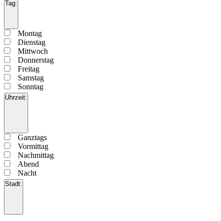
Veranstalter
Tag
:
schließen
Filter
öffnen
Filter
Tag
Montag
schließen
Dienstag
Mittwoch
Donnerstag
Freitag
Samstag
Sonntag
Uhrzeit
:
Filter
öffnen
Filter
Uhrzeit
Ganztags
schließen
Vormittag
Nachmittag
Abend
Nacht
Stadt
:
Filter
öffnen
Filter
Stadt