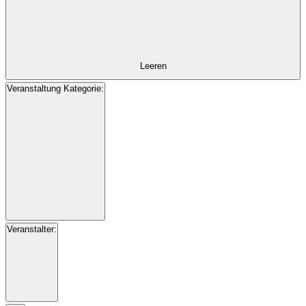
Leeren
Veranstaltung Kategorie
:
Filter
öffnen
Filter
Veranstaltung
Veranstalter
:
schließen
Kategorie
Filter
öffnen
Filter