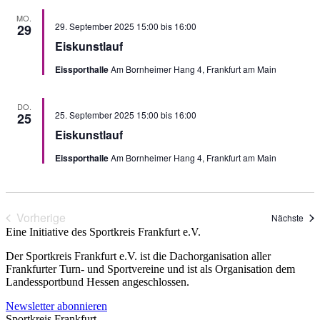
MO.
29. September 2025 15:00
bis
16:00
29
Eiskunstlauf
Eissporthalle
Am Bornheimer Hang 4, Frankfurt am Main
DO.
25. September 2025 15:00
bis
16:00
25
Eiskunstlauf
Eissporthalle
Am Bornheimer Hang 4, Frankfurt am Main
Vorherige
Vera
Nächste
Veranstaltungen
Eine Initiative des
Sportkreis Frankfurt e.V.
Der Sportkreis Frankfurt e.V. ist die Dachorganisation aller
Frankfurter Turn- und Sportvereine und ist als Organisation dem
Landessportbund Hessen angeschlossen.
Newsletter abonnieren
Sportkreis Frankfurt