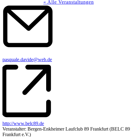
« Alle Veranstaltungen
Email
pasquale.davide@web.de
Webseite
http://www.belc89.de
Veranstalter: Bergen-Enkheimer Laufclub 89 Frankfurt (BELC 89
Frankfurt e.V.)