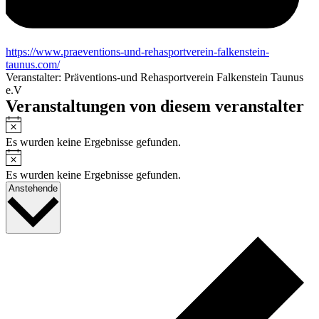
Webseite
https://www.praeventions-und-rehasportverein-falkenstein-
taunus.com/
Veranstalter: Präventions-und Rehasportverein Falkenstein Taunus
e.V
Veranstaltungen von diesem veranstalter
Hinweis
Es wurden keine Ergebnisse gefunden.
Hinweis
Es wurden keine Ergebnisse gefunden.
Datum
Anstehende
wählen.