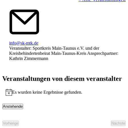
Email
info@sk-mtk.de
Veranstalter: Sportkreis Main-Taunus e.V. und der
Kreisbehindertenbeirat Main-Taunus-Kreis Ansprechpartner:
Kathrin Zimmermann
Veranstaltungen von diesem veranstalter
Es wurden keine Ergebnisse gefunden.
Hinweis
Anstehende
Datum
wählen.
Vorherige
Nächste
Veranstaltungen
Veran