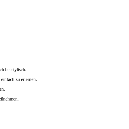
h bis stylisch.
 einfach zu erlernen.
en.
teilnehmen.