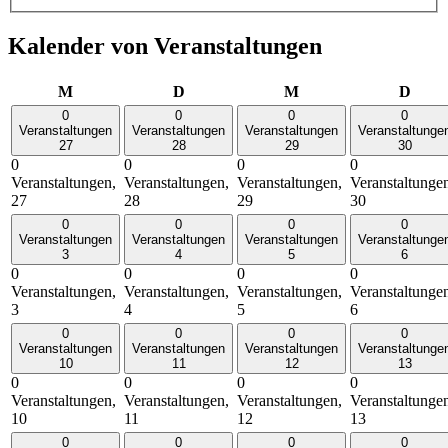
Kalender von Veranstaltungen
Montag
Dienstag
Mittwoch
Donn
M
D
M
D
0
0
0
0
Veranstaltungen
Veranstaltungen
Veranstaltungen
Veranstaltunge
27
28
29
30
0
0
0
0
Veranstaltungen,
Veranstaltungen,
Veranstaltungen,
Veranstaltunge
27
28
29
30
0
0
0
0
Veranstaltungen
Veranstaltungen
Veranstaltungen
Veranstaltunge
3
4
5
6
0
0
0
0
Veranstaltungen,
Veranstaltungen,
Veranstaltungen,
Veranstaltunge
3
4
5
6
0
0
0
0
Veranstaltungen
Veranstaltungen
Veranstaltungen
Veranstaltunge
10
11
12
13
0
0
0
0
Veranstaltungen,
Veranstaltungen,
Veranstaltungen,
Veranstaltunge
10
11
12
13
0
0
0
0