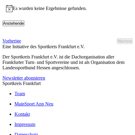
Es wurden keine Ergebnisse gefunden.
Hinweis
Anstehende
Datum
wählen.
Veranstaltungen
Vorherige
Nächste
Veran
Eine Initiative des
Sportkreis Frankfurt e.V.
Der Sportkreis Frankfurt e.V. ist die Dachorganisation aller
Frankfurter Turn- und Sportvereine und ist als Organisation dem
Landessportbund Hessen angeschlossen.
Newsletter abonnieren
Sportkreis Frankfurt
Team
MainSport App
Neu
Kontakt
Impressum
Datenschutz