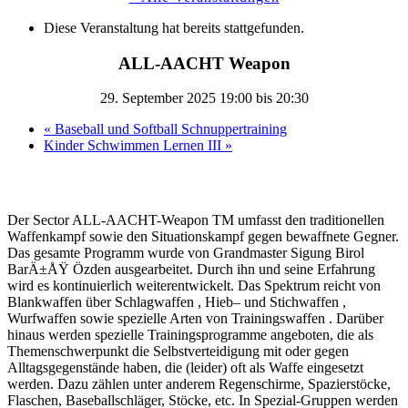
Diese Veranstaltung hat bereits stattgefunden.
ALL-AACHT Weapon
29. September 2025 19:00
bis
20:30
«
Baseball und Softball Schnuppertraining
Kinder Schwimmen Lernen III
»
Der Sector ALL-AACHT-Weapon TM umfasst den traditionellen
Waffenkampf sowie den Situationskampf gegen bewaffnete Gegner.
Das gesamte Programm wurde von Grandmaster Sigung Birol
BarÄ±ÅŸ Özden ausgearbeitet. Durch ihn und seine Erfahrung
wird es kontinuierlich weiterentwickelt. Das Spektrum reicht von
Blankwaffen über Schlagwaffen , Hieb– und Stichwaffen ,
Wurfwaffen sowie spezielle Arten von Trainingswaffen . Darüber
hinaus werden spezielle Trainingsprogramme angeboten, die als
Themenschwerpunkt die Selbstverteidigung mit oder gegen
Alltagsgegenstände haben, die (leider) oft als Waffe eingesetzt
werden. Dazu zählen unter anderem Regenschirme, Spazierstöcke,
Flaschen, Baseballschläger, Stöcke, etc. In Spezial-Gruppen werden