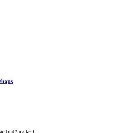
shops
sind mit
*
markiert