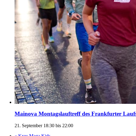
Mainova Montagslauftreff des Frankfurter Lauf
21. September 18:30
bis
22:00
«
Krav Maga Kids