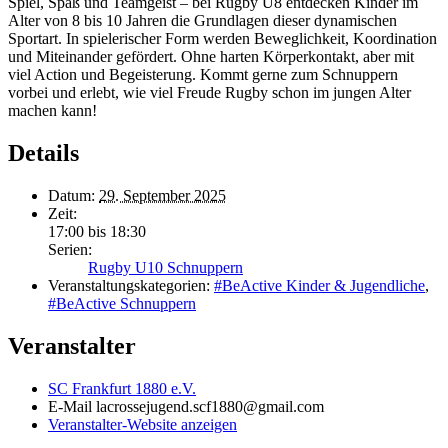
Spiel, Spaß und Teamgeist – bei Rugby U8 entdecken Kinder im
Alter von 8 bis 10 Jahren die Grundlagen dieser dynamischen
Sportart. In spielerischer Form werden Beweglichkeit, Koordination
und Miteinander gefördert. Ohne harten Körperkontakt, aber mit
viel Action und Begeisterung. Kommt gerne zum Schnuppern
vorbei und erlebt, wie viel Freude Rugby schon im jungen Alter
machen kann!
Details
Datum:
29. September 2025
Zeit:
17:00 bis 18:30
Serien:
Rugby U10 Schnuppern
Veranstaltungskategorien:
#BeActive Kinder & Jugendliche
,
#BeActive Schnuppern
Veranstalter
SC Frankfurt 1880 e.V.
E-Mail
lacrossejugend.scf1880@gmail.com
Veranstalter-Website anzeigen