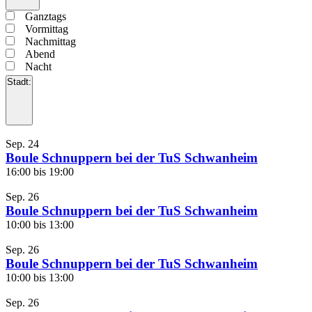
Filter
öffnen
Filter
Uhrzeit
Ganztags
schließen
Vormittag
Nachmittag
Abend
Nacht
Stadt
:
Filter
öffnen
Filter
Stadt
List
schließen
Sep.
24
of
Boule Schnuppern bei der TuS Schwanheim
Veranstaltungen
16:00
bis
19:00
in
Sep.
26
Photo
Boule Schnuppern bei der TuS Schwanheim
View
10:00
bis
13:00
Sep.
26
Boule Schnuppern bei der TuS Schwanheim
10:00
bis
13:00
Sep.
26