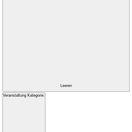
Veranstaltungen
mit
den
gefilterten
Ergebnissen
aktualisieren
Leeren
Veranstaltung Kategorie
: