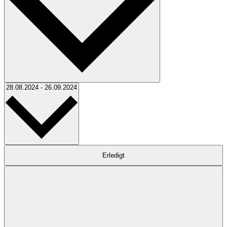
Datum
28.08.2024
-
26.09.2024
auswählen.
Filter
Das
Erledigt
Ändern
der
Formular-
Eingabefelder
wird
die
Liste
der