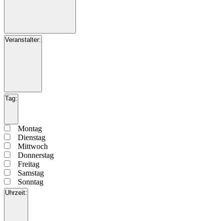
Filter
öffnen
Filter
Veranstaltung
Veranstalter
:
schließen
Kategorie
Filter
öffnen
Filter
Veranstalter
Tag
:
schließen
Filter
öffnen
Filter
Tag
Montag
schließen
Dienstag
Mittwoch
Donnerstag
Freitag
Samstag
Sonntag
Uhrzeit
: