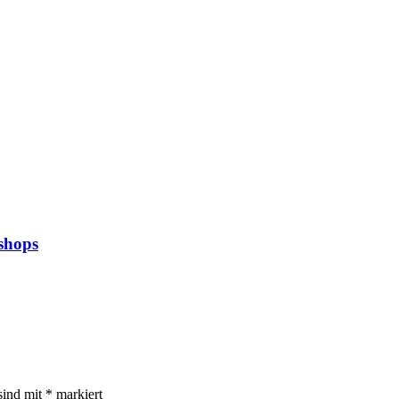
shops
sind mit
*
markiert