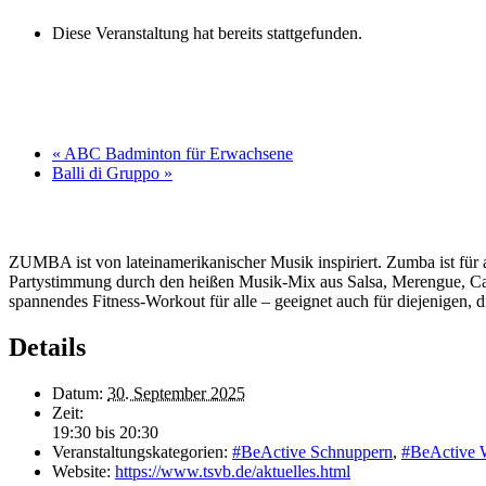
Diese Veranstaltung hat bereits stattgefunden.
«
ABC Badminton für Erwachsene
Balli di Gruppo
»
ZUMBA ist von lateinamerikanischer Musik inspiriert. Zumba ist für
Partystimmung durch den heißen Musik-Mix aus Salsa, Merengue, Caly
spannendes Fitness-Workout für alle – geeignet auch für diejenigen, d
Details
Datum:
30. September 2025
Zeit:
19:30 bis 20:30
Veranstaltungskategorien:
#BeActive Schnuppern
,
#BeActive
Website:
https://www.tsvb.de/aktuelles.html